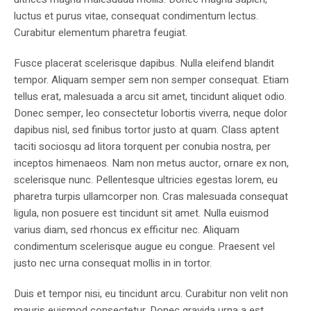
luctus et purus vitae, consequat condimentum lectus.
Curabitur elementum pharetra feugiat.
Fusce placerat scelerisque dapibus. Nulla eleifend blandit
tempor. Aliquam semper sem non semper consequat. Etiam
tellus erat, malesuada a arcu sit amet, tincidunt aliquet odio.
Donec semper, leo consectetur lobortis viverra, neque dolor
dapibus nisl, sed finibus tortor justo at quam. Class aptent
taciti sociosqu ad litora torquent per conubia nostra, per
inceptos himenaeos. Nam non metus auctor, ornare ex non,
scelerisque nunc. Pellentesque ultricies egestas lorem, eu
pharetra turpis ullamcorper non. Cras malesuada consequat
ligula, non posuere est tincidunt sit amet. Nulla euismod
varius diam, sed rhoncus ex efficitur nec. Aliquam
condimentum scelerisque augue eu congue. Praesent vel
justo nec urna consequat mollis in in tortor.
Duis et tempor nisi, eu tincidunt arcu. Curabitur non velit non
mauris euismod consectetur. Donec gravida urna a est